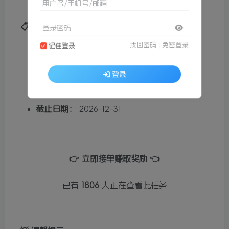
用户名/手机号/邮箱
📋 任务详情
登录密码
任务赏金：
¥10.00 / 人
找回密码
|
免密登录
记住登录
任务名额：
10 个
登录
总悬赏金额：
¥100.00
截止日期：
2026-12-31
👉 立即接单赚取奖励 👈
已有
1806
人正在查看此任务