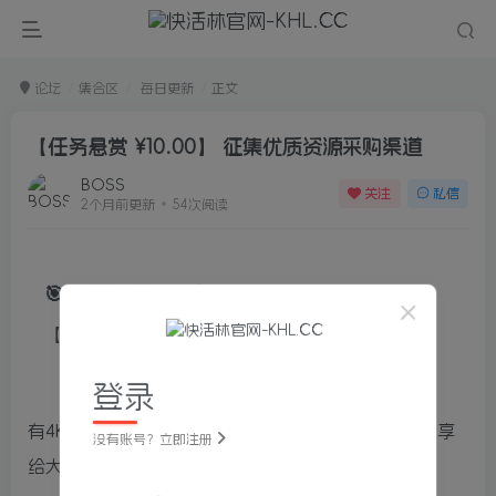
论坛
集合区
每日更新
正文
【任务悬赏 ¥10.00】 征集优质资源采购渠道
BOSS
关注
私信
2个月前更新
54次阅读
🎯 高赏金任务发布
【赏金】
¥10.00
× 10个名额
登录
有4K高质量作品购买渠道可以分享，平台集中采购分享
没有账号？立即注册
给大家。