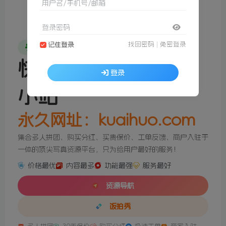
用户名/手机号/邮箱
登录密码
找回密码
|
免密登录
记住登录
专为摄影而生
快活林，一个快活的
登录
小站
永久网址：kuaihuo.com
集合多人拼团、购买分红、买贵保价、工单反馈、商户入驻于
一体的顶尖写真资源平台，只为给用户最好的服务！
价格最优
内容最多
功能最强
服务最好
资源导航
饭拍秀