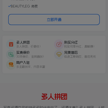
BEAUTYLEG 免费
立即开通
多人拼团
购买分红
多人拼团，价更优！
购买可享分红，真躺赚！
买贵保价
完美售后
30天保价，全网首创！
极速工单响应，售后无忧
商户入驻
多主题创作，内容丰富
多人拼团
写真资源交易的拼多多时代来临了，资源太贵？多人拼团，人越