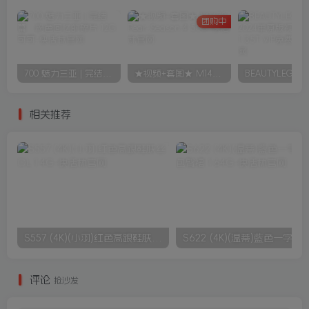
团购中
700 魅力三亚 | 完结篇：粉色回忆的碎片 12G 可可
★视频+套图★ M1473 Pear-Season 4 50G
相关推荐
S557 (4K)(小羽)红色高跟鞋肤丝OL 1.4G
S622 (4K)(温蒂)藍色一字領蕾
评论
抢沙发