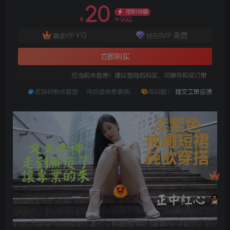
20
限时特惠
200
¥
¥
10
免费
黄金VIP
¥
钻石SVIP
立即购买
您当前未登录！建议登陆后购买，可保存购买订单
若缺视频或套图 ，待后续免费更新。
有问题？
提交工单反馈