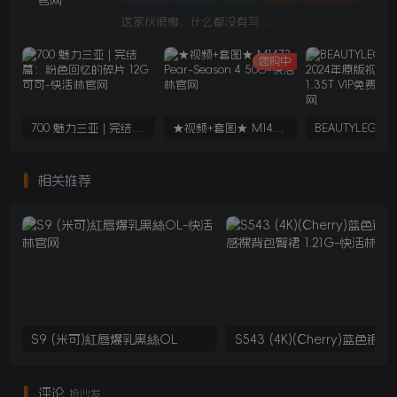
这家伙很懒，什么都没有写...
团购中
700 魅力三亚 | 完结篇：粉色回忆的碎片 12G 可可
★视频+套图★ M1473 Pear-Season 4 50G
相关推荐
S9 (米可)紅唇爆乳黑絲OL
S543 (4K)(Che
评论
抢沙发