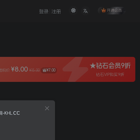
开通会员
登录
注册
★钻石会员9折
¥8.00
团购价
¥15.00
省¥7.00
钻石VIP购买9折
量
P