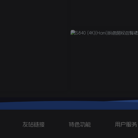
友站链接
特色功能
用户服务