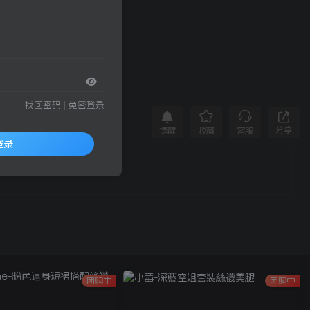
购买享分红
拼团享实惠
盘下载链接。
找回密码
|
免密登录
买
发起拼团
分享
提醒
收藏
客服
登录
团购中
团购中