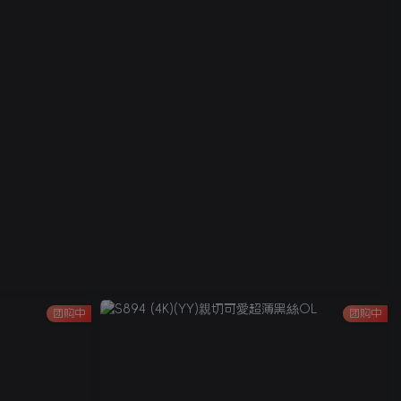
团购中
团购中