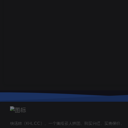
快活林（KHL.CC），一个集成多人拼团、购买分红、买贵保价、