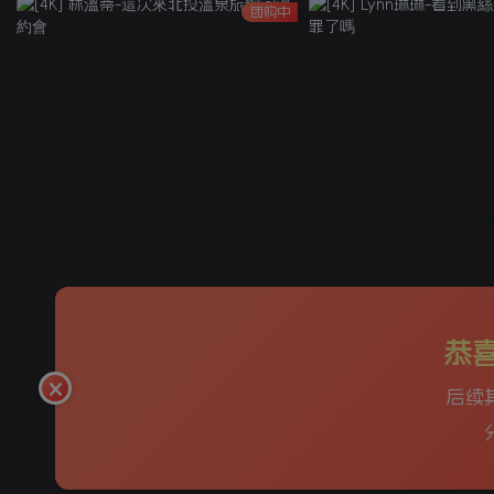
团购中
恭
后续