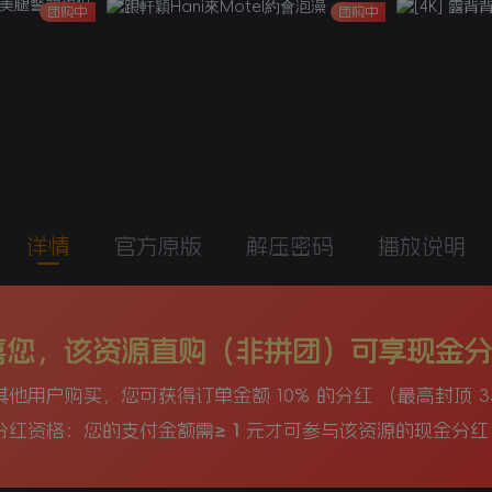
团购中
团购中
详情
官方原版
解压密码
播放说明
喜您，该资源直购（非拼团）可享现金分
其他用户购买，您可获得订单金额 10% 的分红 （最高封顶 3
分红资格：您的支付金额需≥
1
元才可参与该资源的现金分红