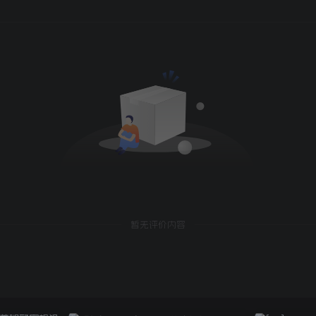
暂无评价内容