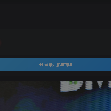
登录后参与拼团