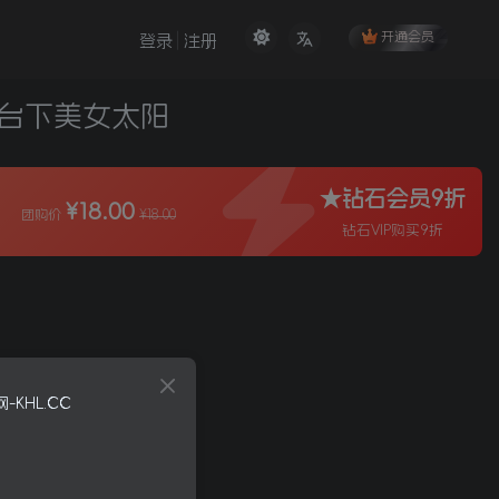
开通会员
登录
注册
台上台下美女太阳
★钻石会员9折
¥18.00
团购价
¥18.00
钻石VIP购买9折
量
购买享分红
拼团享实惠