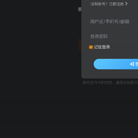
没有账号？立即注册
24h内发货，提供百度网
用户名/手机号/邮箱
1
登录密码
加入购物车
立即购
记住登录
最近成团成功
暂无成团记录
暂无进行中的拼团，直接发起即可