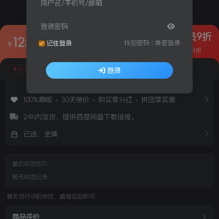
用户名/手机号/邮箱
登录密码
★钻石会员9折
125
¥65.00
找回密码
|
免密登录
¥
M1832 轻舟
记住登录
★视频+套图★4K★
团购价
¥125.00
省¥60.00
钻石VIP购买9折
★钻石会员9折
登录
视频画质
视频大小/时长
视频水印
套图画质
套图大
4K
16G/35分15秒
官方原版
5504 × 8256
10
100%原版
30天保价
购买享分红
拼团享实惠
24h内发货，提供百度网盘下载链接。
已选：全集
最近成团成功
暂无成团记录
暂无进行中的拼团，直接发起即可
商品评价