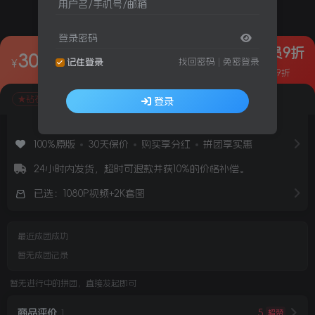
用户名/手机号/邮箱
登录密码
★钻石会员9折
30
¥15.00
找回密码
|
免密登录
¥
记住登录
D10 圣诞快乐 Vanessa凡凡
团购价
¥30.00
省¥15.00
★视频+套图★1080P★
钻石VIP购买9折
★钻石会员9折
登录
视频画质
视频大小
套图画质
套图大小
1080P
23秒
2K
50P
100%原版
30天保价
购买享分红
拼团享实惠
24小时内发货，超时可退款并获10%的价格补偿。
已选：1080P视频+2K套图
最近成团成功
暂无成团记录
暂无进行中的拼团，直接发起即可
商品评价
5
超赞
1