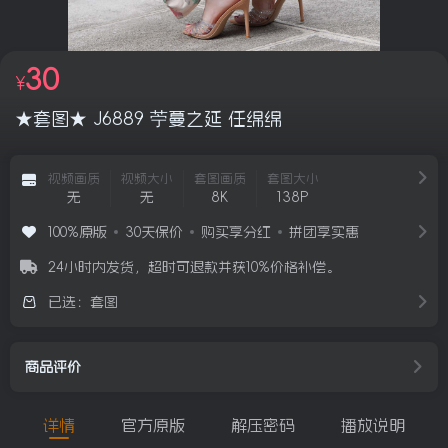
用户名/手机号/邮箱
登录密码
30
¥
找回密码
|
免密登录
记住登录
★套图★ J6889 苧蔓之延 任绵绵
登录
视频画质
视频大小
套图画质
套图大小
无
无
8K
138P
100%原版
30天保价
购买享分红
拼团享实惠
24小时内发货，超时可退款并获10%价格补偿。
已选：套图
商品评价
详情
官方原版
解压密码
播放说明