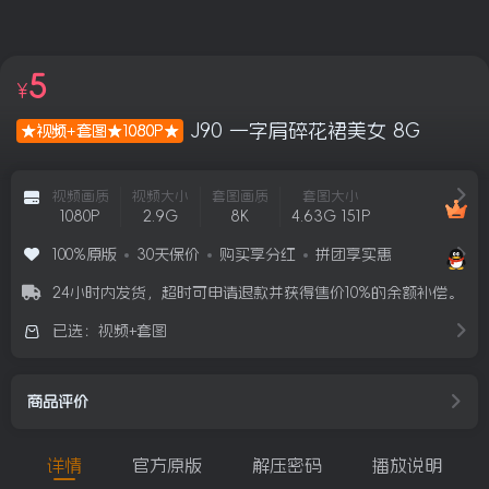
5
¥
J90 一字肩碎花裙美女 8G
★视频+套图★1080P★
视频画质
视频大小
套图画质
套图大小
1080P
2.9G
8K
4.63G 151P
100%原版
30天保价
购买享分红
拼团享实惠
24小时内发货，超时可申请退款并获得售价10%的余额补偿。
已选：视频+套图
商品评价
详情
官方原版
解压密码
播放说明