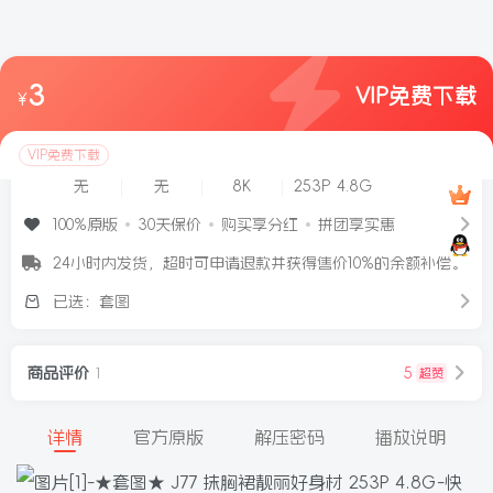
3
VIP免费下载
¥
★套图★ J77 抹胸裙靓丽好身材 253P 4.8G
VIP免费下载
视频画质
视频大小
套图画质
套图大小
无
无
8K
253P 4.8G
100%原版
30天保价
购买享分红
拼团享实惠
24小时内发货，超时可申请退款并获得售价10%的余额补偿。
已选：套图
商品评价
5
超赞
1
详情
官方原版
解压密码
播放说明