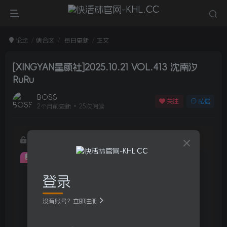
论坛
集合区
每日更新
正文
[XINGYAN星颜社]2025.10.21 VOL.413 沈南汐
RuRu
BOSS
关注
私信
2个月前更新
25次阅读
该帖子内容已隐藏
付费阅读
10
登录
积分
免费
免费
黄金VIP
钻石SVIP
没有账号？立即注册
登录购买