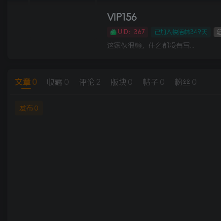
VIP156
UID：367
已加入快活林349天
总
这家伙很懒，什么都没有写...
文章
0
收藏
0
评论
2
版块
0
帖子
0
粉丝
0
发布
0