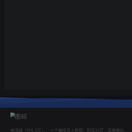
快活林（KHL.CC），一个集成多人拼团、购买分红、买贵保价、