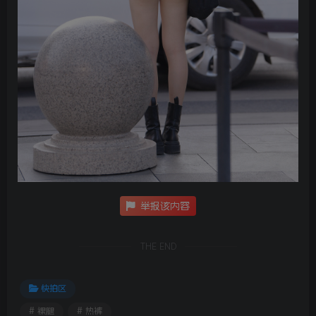
举报该内容
THE END
快拍区
# 裸腿
# 热裤