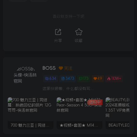
喜欢就支持一下吧
分享
收藏
BOSS
关注
634
3473
173
49
110W+
这家伙很懒，什么都没有写...
团购中
700 魅力三亚 | 完结篇：粉色回忆的碎片 12G 可可
★视频+套图★ M1473 Pear-Season 4 50G