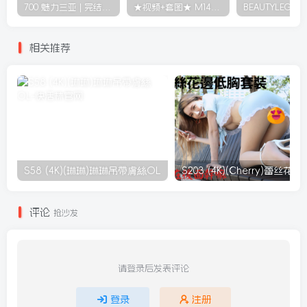
700 魅力三亚 | 完结篇：粉色回忆的碎片 12G 可可
★视频+套图★ M1473 Pear-Season 4 50G
相关推荐
S58 (4K)(琳琳)琳琳吊帶膚絲OL
S203 (4K)(Cher
评论
抢沙发
请登录后发表评论
登录
注册