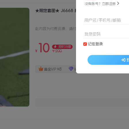
没有账号？立即注册
★限定套图★ J6668 粉色紧身五分裤
用户名/手机号/邮箱
此内容为付费资源，请付费后查看
登录密码
10
记住登录
限时特惠
200
¥
¥
8
6
黄金VIP
¥
钻石SVIP
¥