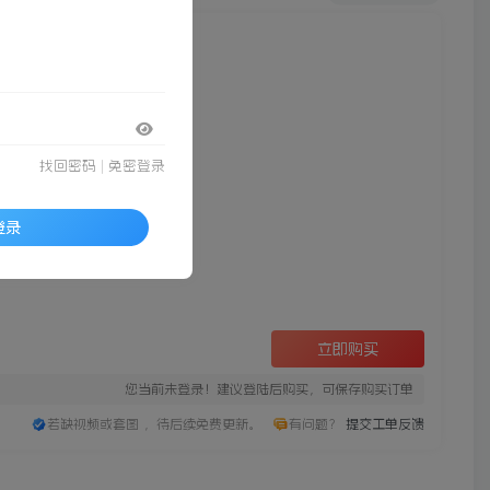
找回密码
|
免密登录
登录
立即购买
您当前未登录！建议登陆后购买，可保存购买订单
若缺视频或套图 ，待后续免费更新。
有问题？
提交工单反馈