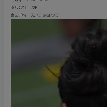
图片张数：
72P
套图详情：
无水印原图72张