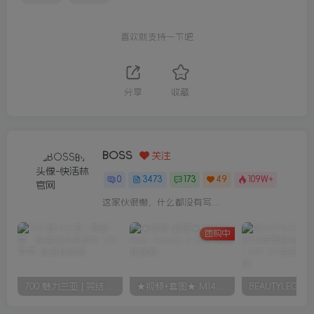
喜欢就支持一下吧
分享
收藏
BOSS
关注
0
3473
173
49
109W+
这家伙很懒，什么都没有写...
团购中
700 魅力三亚 | 完结篇：粉色回忆的碎片 12G 可可
★视频+套图★ M1473 Pear-Season 4 50G