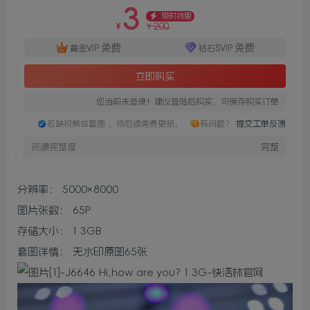
3
限时特惠
200
¥
¥
免费
免费
黄金VIP
钻石SVIP
立即购买
您当前未登录！建议登陆后购买，可保存购买订单
若缺视频或套图 ，待后续免费更新。
有问题？
提交工单反馈
资源完整度
完整
分辨率：
5000× 8000
图片张数：
65P
存储大小：
1.3GB
套图详情：
无水印原图65张