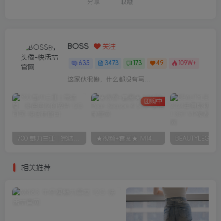
分享
收藏
BOSS
关注
635
3473
173
49
109W+
这家伙很懒，什么都没有写...
团购中
700 魅力三亚 | 完结篇：粉色回忆的碎片 12G 可可
★视频+套图★ M1473 Pear-Season 4 50G
相关推荐