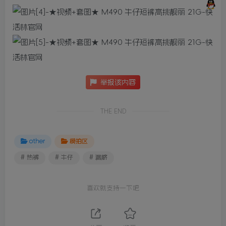
举报该内容
THE END
other
模拍区
# 热裤
# 牛仔
# 漏脐
喜欢就支持一下吧