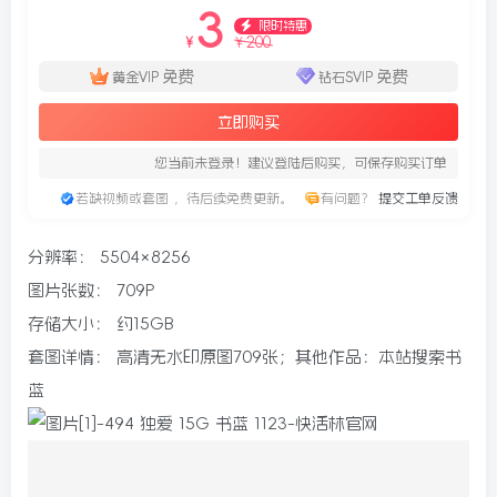
3
限时特惠
200
¥
¥
免费
免费
黄金VIP
钻石SVIP
立即购买
您当前未登录！建议登陆后购买，可保存购买订单
若缺视频或套图 ，待后续免费更新。
有问题？
提交工单反馈
分辨率：
5504 × 8256
图片张数：
709P
存储大小：
约15GB
套图详情：
高清无水印原图709张；其他作品：本站搜索书
蓝