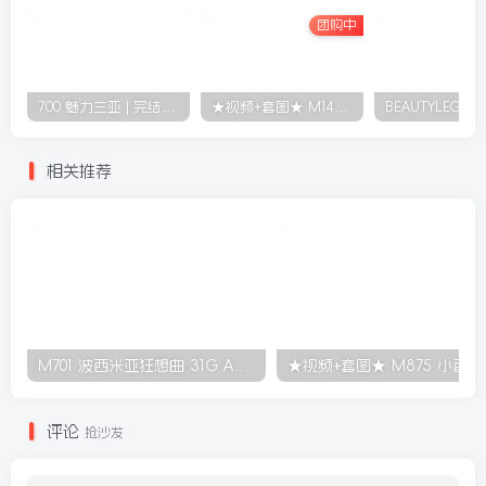
S书蓝
other
模拍区
# 热裤
# 牛仔
# 书蓝
喜欢就支持一下吧
分享
收藏
BOSS
关注
635
3473
172
49
108W+
这家伙很懒，什么都没有写...
团购中