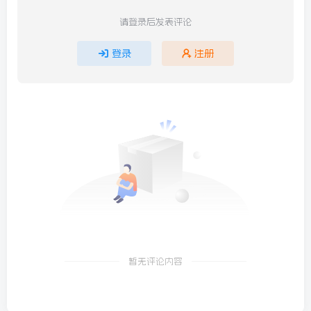
700 魅力三亚 | 完结篇：粉色回忆的碎片 12G 可可
★视频+套图★ M1473 Pear-Season 4 50G
相关推荐
M701 波西米亚狂想曲 31G Autumn
★视频+
评论
抢沙发
请登录后发表评论