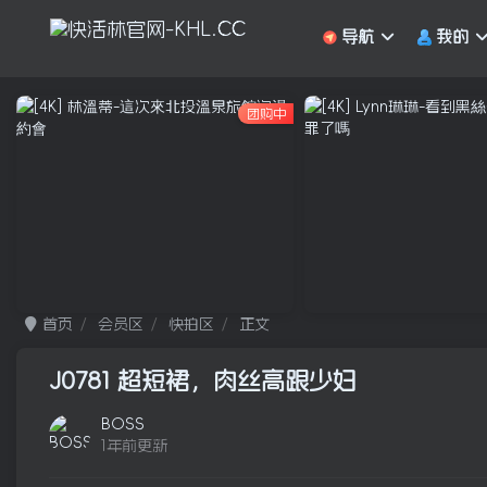
导航
我的
团购中
首页
会员区
快拍区
正文
J0781 超短裙，肉丝高跟少妇
BOSS
1年前更新