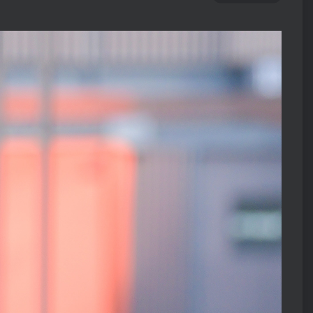
找回密码
|
免密登录
登录