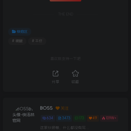
THE END
快拍区
# 裸腿
# 牛仔
喜欢就支持一下吧
分享
收藏
BOSS
关注
634
3473
173
49
109W+
这家伙很懒，什么都没有写...