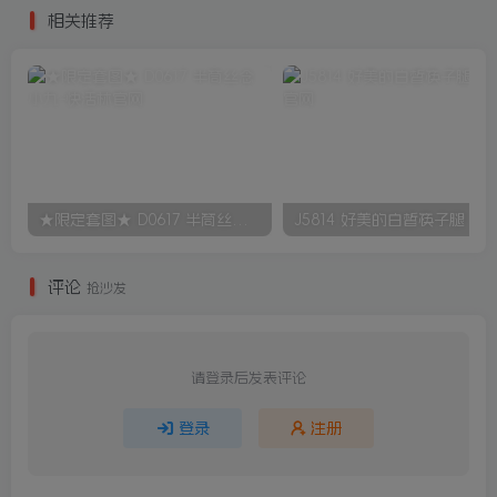
相关推荐
★限定套图★ D0617 半筒丝念 小九
J5814 好美的白皙筷子腿
评论
抢沙发
请登录后发表评论
登录
注册