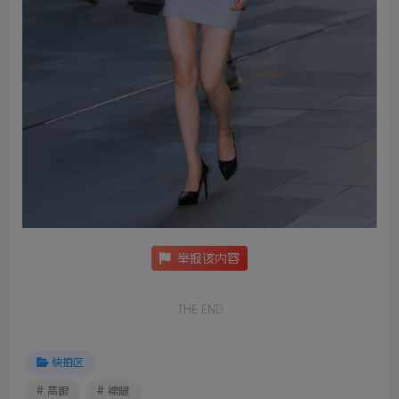
举报该内容
THE END
快拍区
# 高跟
# 裸腿