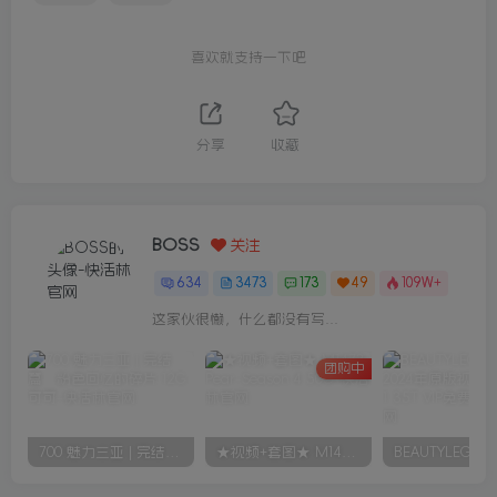
喜欢就支持一下吧
分享
收藏
BOSS
关注
634
3473
173
49
109W+
这家伙很懒，什么都没有写...
团购中
700 魅力三亚 | 完结篇：粉色回忆的碎片 12G 可可
★视频+套图★ M1473 Pear-Season 4 50G