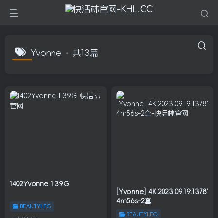
Yvonne
共13篇
1402Yvonne 1.39G
[Yvonne] 4K.2023.09.19.1378Yv
4m56s-2套
BEAUTYLEG
BEAUTYLEG