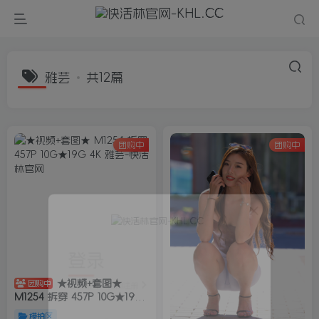
雅芸
共12篇
团购中
团购中
登录
没有账号？立即注册
★视频+套图★
团购中
M1254 拆穿 457P 10G★19G
4K 雅芸
模拍区