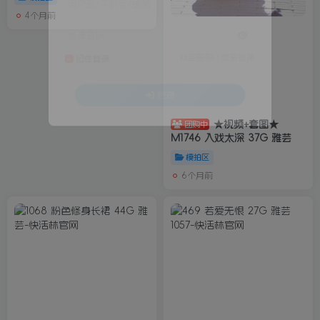
用户名/手机号/邮箱
4个月前
登录密码
找回密码
|
免密登录
记住登录
登录
★视频+套图★
团购中
M1746 入戏太深 37G 雅芸
模拍区
6个月前