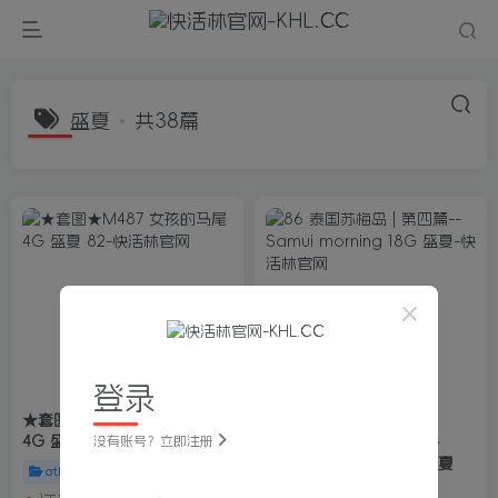
盛夏
共38篇
登录
★套图★M487 女孩的马尾
4G 盛夏 82
没有账号？立即注册
86 泰国苏梅岛 | 第四篇–
Samui morning 18G 盛夏
other
模拍区
other
模拍区