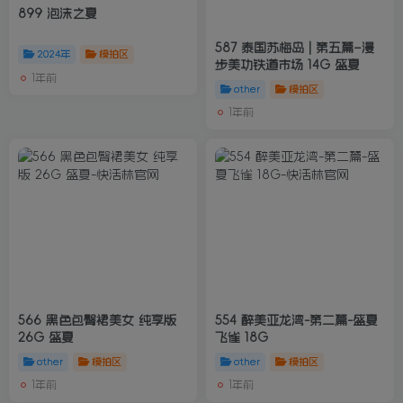
899 泡沫之夏
587 泰国苏梅岛 | 第五篇–漫
2024年
模拍区
步美功铁道市场 14G 盛夏
1年前
other
模拍区
1年前
566 黑色包臀裙美女 纯享版
554 醉美亚龙湾-第二篇-盛夏
26G 盛夏
飞雀 18G
other
模拍区
other
模拍区
1年前
1年前