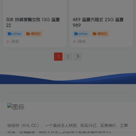
508 热裤美臀女孩 13G 盛夏
489 盛夏方程式 23G 盛夏
22
989
other
模拍区
other
模拍区
1年前
1年前
1
2
快活林（KHL.CC），一个集成多人拼团、购买分红、买贵保价、工单
反馈、资源悬赏、商户入驻于一体的顶尖写真资源交易平台!