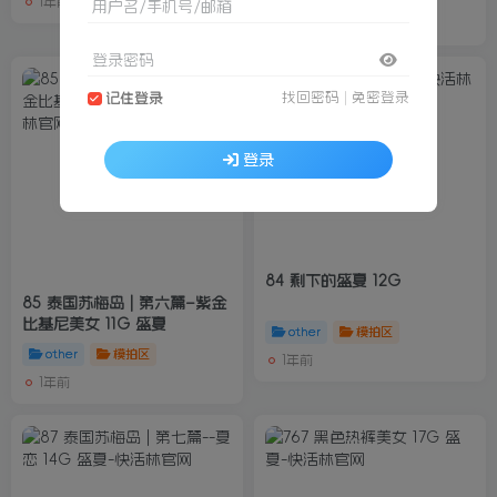
1年前
用户名/手机号/邮箱
1年前
登录密码
找回密码
|
免密登录
记住登录
登录
84 剩下的盛夏 12G
85 泰国苏梅岛 | 第六篇–紫金
比基尼美女 11G 盛夏
other
模拍区
other
模拍区
1年前
1年前